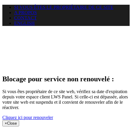
SI VOUS ÊTES LE PROPRIÉTAIRE DE CE SITE
A PROPOS
CONTACT
ENGLISH
Le site web
studiomarrakech.com auquel
vous essayez d’accéder est
suspendu
Blocage pour service non renouvelé :
Si vous êtes propriétaire de ce site web, vérifiez sa date d'expiration
depuis votre espace client LWS Panel. Si celle-ci est dépassée, alors
votre site web est suspendu et il convient de renouveler afin de le
réactiver.
Cliquez ici pour renouveler
×
Close